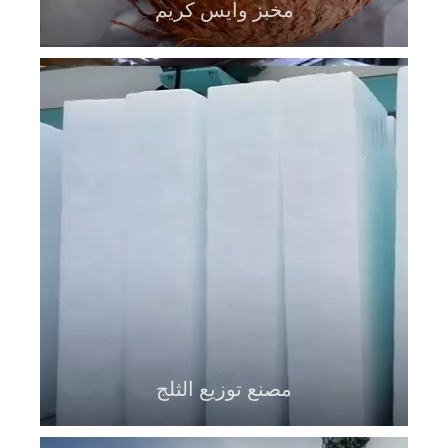
مخبز وايس كريم
مصنع توزيع الثلج