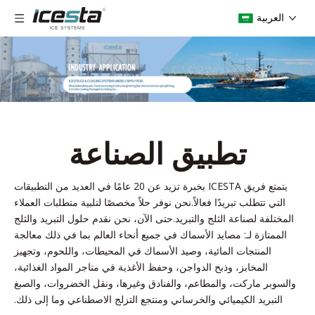
العربية
تطبيق الصناعة
يتمتع فريق ICESTA بخبرة تزيد عن 20 عامًا في العديد من التطبيقات
التي تتطلب تبريدًا فعالاً.نحن نوفر حلاً مخصصًا لتلبية متطلبات العملاء
المختلفة لصناعة الثلج والتبريد.حتى الآن، نحن نقدم حلول التبريد والثلج
الممتازة لـ: مصايد الأسماك في جميع أنحاء العالم بما في ذلك معالجة
المنتجات المائية، وصيد الأسماك في المحيطات، واللحوم، وتجهيز
المخابز، وذبح الدواجن، وحفظ الأغذية في متاجر المواد الغذائية،
والسوبر ماركت، والمطاعم، والفنادق وغيرها، ونقل الخضروات، والصبغ
التبريد الكيميائي والخرساني ومنتجع التزلج الاصطناعي وما إلى ذلك.