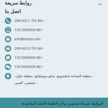
روابط سريعة
اتصل بنا
+86 755 29914211
+86 13510956930
info@icesta.com
+86 755 29914210
+86 13510956930
+86 13510956930
منطقة الصناعة يانغتشونغ، شابو سونغغانغ، منطقة باوان،
شنتشن، الصين
الروابط:
شركة شنتشن براذر لأنظمة الجليد المحدودة