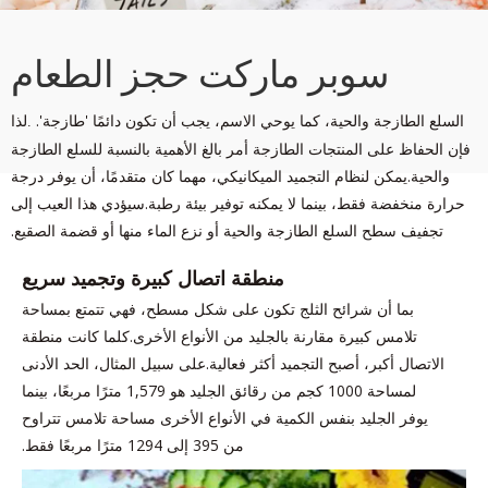
سوبر ماركت حجز الطعام
السلع الطازجة والحية، كما يوحي الاسم، يجب أن تكون دائمًا 'طازجة'.
لذا
.
فإن الحفاظ على المنتجات الطازجة أمر بالغ الأهمية بالنسبة للسلع الطازجة
والحية.يمكن لنظام التجميد الميكانيكي، مهما كان متقدمًا، أن يوفر درجة
حرارة منخفضة فقط، بينما لا يمكنه توفير بيئة رطبة.سيؤدي هذا العيب إلى
تجفيف سطح السلع الطازجة والحية أو نزع الماء منها أو قضمة الصقيع.
منطقة اتصال كبيرة وتجميد سريع
بما أن شرائح الثلج تكون على شكل مسطح، فهي تتمتع بمساحة
تلامس كبيرة مقارنة بالجليد من الأنواع الأخرى.كلما كانت منطقة
الاتصال أكبر، أصبح التجميد أكثر فعالية.على سبيل المثال، الحد الأدنى
لمساحة 1000 كجم من رقائق الجليد هو 1,579 مترًا مربعًا، بينما
يوفر الجليد بنفس الكمية في الأنواع الأخرى مساحة تلامس تتراوح
من 395 إلى 1294 مترًا مربعًا فقط.