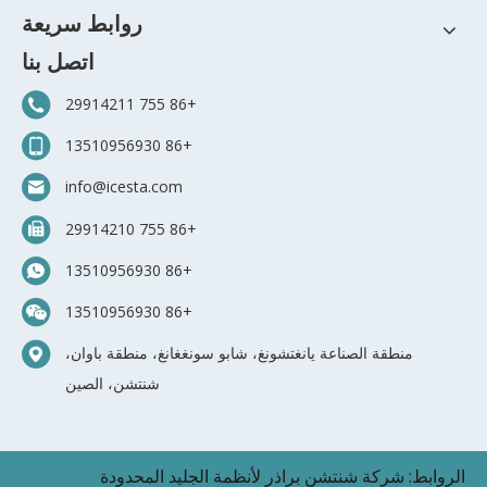
روابط سريعة
اتصل بنا
+86 755 29914211
+86 13510956930
info@icesta.com
+86 755 29914210
+86 13510956930
+86 13510956930
منطقة الصناعة يانغتشونغ، شابو سونغغانغ، منطقة باوان،
شنتشن، الصين
الروابط:
شركة شنتشن براذر لأنظمة الجليد المحدودة