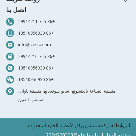
اتصل بنا
+86 755 29914211
+86 13510956930
info@icesta.com
+86 755 29914210
+86 13510956930
+86 13510956930
منطقة الصناعة يانغتشونغ، شابو سونغغانغ، منطقة باوان،
شنتشن، الصين
الروابط:
شركة شنتشن براذر لأنظمة الجليد المحدودة
برنامج المقارنات الدولية2024209308号-1